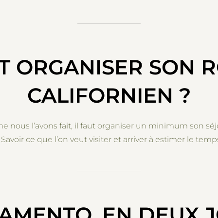
 ORGANISER SON R
CALIFORNIEN ?
ous l’avons fait, il faut organiser un minimum son séjo
avoir ce que l’on veut visiter et arriver à estimer le temp
AMENTO, EN DEUX 