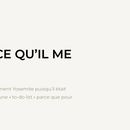
TTAN #1”
CE QU’IL ME
ment Yosemite puisqu’il était
ne « to-do list » parce que pour
NE – CE QU’IL ME RESTE À VOIR.”