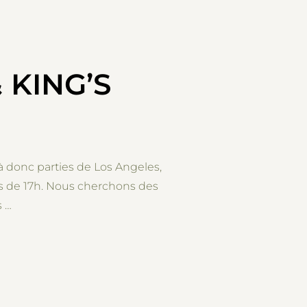
 KING’S
à donc parties de Los Angeles,
ps de 17h. Nous cherchons des
s …
 & KING’S CANYON”