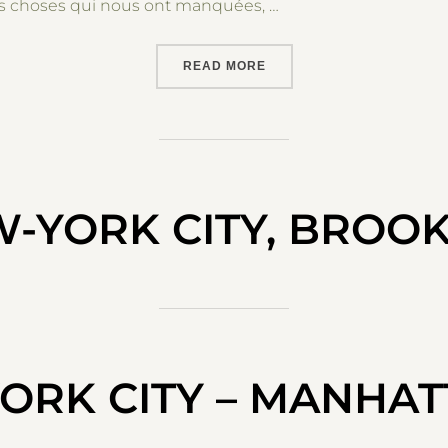
es choses qui nous ont manquées, …
“COMMENT PRÉPARER SON
READ MORE
-YORK CITY, BROO
ORK CITY – MANHAT