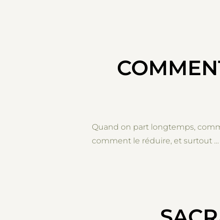
COMMENT
Quand on part longtemps, comme n
comment le réduire, et surtout … S
SACR