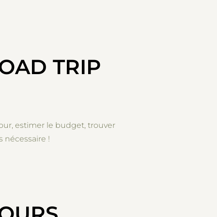
OAD TRIP
ur, estimer le budget, trouver
s nécessaire !
JOURS