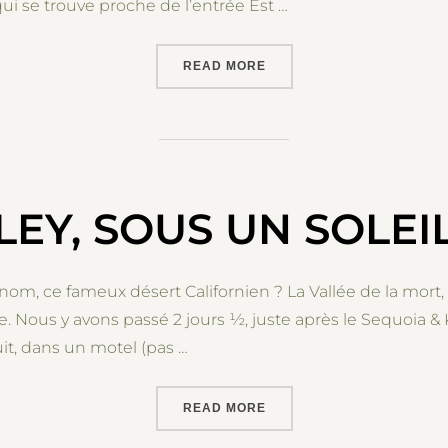
qui se trouve proche de l’entrée Est …
“DU MONO LAKE AU LAC 
READ MORE
LEY, SOUS UN SOLEI
om, ce fameux désert Californien ? La Vallée de la mort, 
 Nous y avons passé 2 jours ½, juste après le Sequoia & 
it, dans un motel (pas …
“DEATH VALLEY, SOUS UN
READ MORE