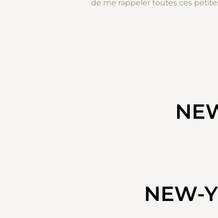
de me rappeler toutes ces petit
NEW
NEW-Y