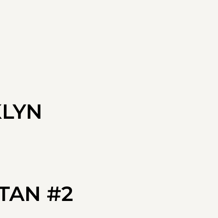
 SÉJOUR À NEW-YORK ?”
KLYN
TAN #2