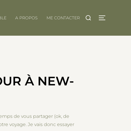
Search
BLE
A PROPOS
ME CONTACTER
TOGGLE S
for:
UR À NEW-
 temps de vous partager (ok, de
otre voyage. Je vais donc essayer