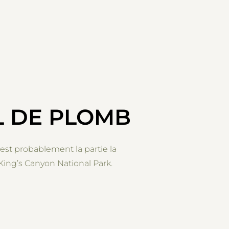
TAHOE”
L DE PLOMB
est probablement la partie la
King’s Canyon National Park.
 SOLEIL DE PLOMB”