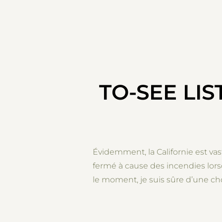
TO-SEE LIS
Évidemment, la Californie est va
fermé à cause des incendies lorsq
le moment, je suis sûre d’une chos