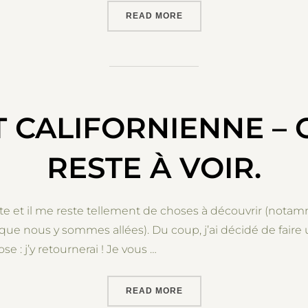
“NEW-YORK CITY – MANHA
READ MORE
T CALIFORNIENNE – 
RESTE À VOIR.
ste et il me reste tellement de choses à découvrir (notam
ue nous y sommes allées). Du coup, j’ai décidé de faire u
e : j’y retournerai ! Je vous …
“TO-SEE LIST CALIFORNIEN
READ MORE