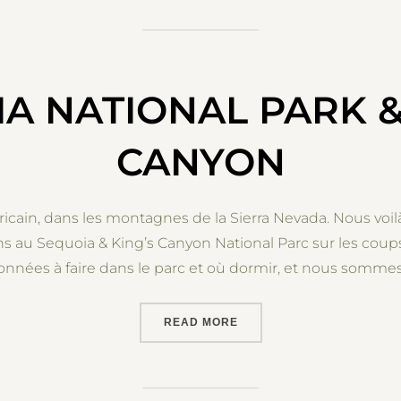
A NATIONAL PARK &
CANYON
icain, dans les montagnes de la Sierra Nevada. Nous voil
ns au Sequoia & King’s Canyon National Parc sur les cou
nées à faire dans le parc et où dormir, et nous somme
“SEQUOIA NATIONAL PARK
READ MORE