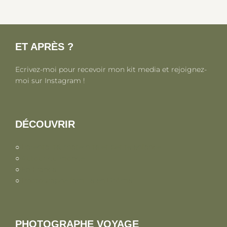
ET APRÈS ?
Ecrivez-moi pour recevoir mon kit media et rejoignez-
moi sur Instagram !
DÉCOUVRIR
○
Parentalité, maternité et petite enfance
○
Autour du monde
○
En France
○
Photographe famille en Drôme
PHOTOGRAPHE VOYAGE