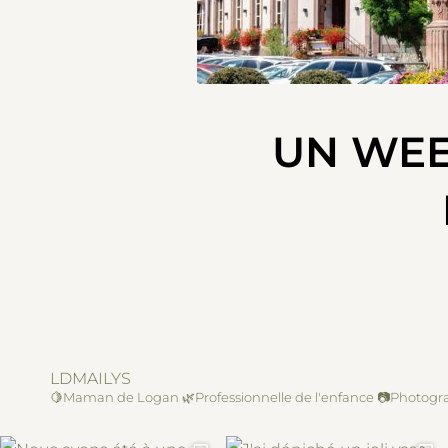
UN WEE
LDMAILYS
🍋Maman de Logan
🌿Professionnelle de l'enfance
📷Photogra