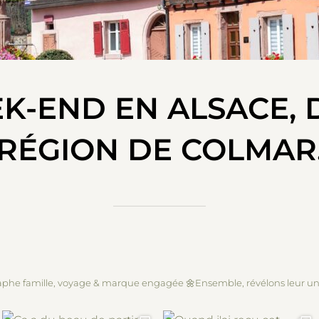
K-END EN ALSACE, 
RÉGION DE COLMAR
phe famille, voyage & marque engagée
🌼Ensemble, révélons leur un