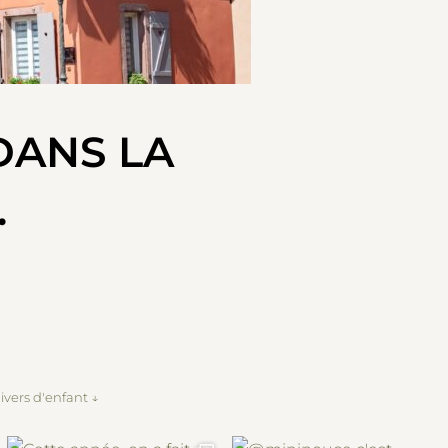
DANS LA
.
ivers d'enfant ↓