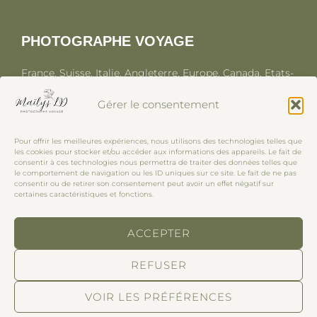
PHOTOGRAPHE VOYAGE
France, Suisse, Italie, Angleterre, Europe, Canada, Etats-
Unis, Asie.
Gérer le consentement
Pour offrir les meilleures expériences, nous utilisons des technologies telles que
ON PEUT SE RETROUVER :
les cookies pour stocker et/ou accéder aux informations des appareils. Le fait de
consentir à ces technologies nous permettra de traiter des données telles que
le comportement de navigation ou les ID uniques sur ce site. Le fait de ne pas
Sur Instagram
-
Sur mon site photographe famille
- Par
consentir ou de retirer son consentement peut avoir un effet négatif sur
certaines caractéristiques et fonctions.
mail : hello@ldmailys.com
ACCEPTER
REFUSER
Copyright © 2026 Maïlys LD, photographe voyage
famille
VOIR LES PRÉFÉRENCES
Inspiro Theme
by
WPZOOM