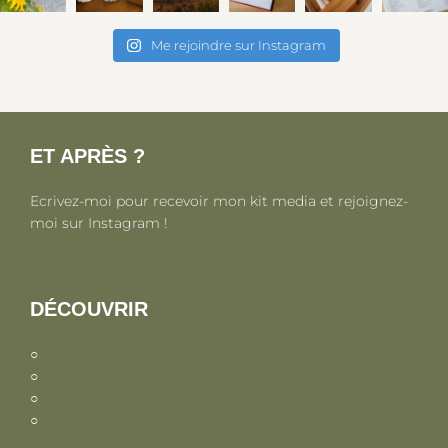
Me rejoindre sur Instagram
ET APRÈS ?
Ecrivez-moi pour recevoir mon kit media et rejoignez-
moi sur Instagram !
DÉCOUVRIR
○
Parentalité, maternité et petite enfance
○
Autour du monde
○
En France
○
Photographe famille en Drôme