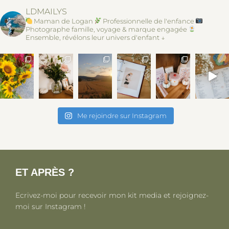
LDMAILYS
Maman de Logan
Professionnelle de l'enfance
Photographe famille, voyage & marque engagée
Ensemble, révélons leur univers d'enfant ↓
Me rejoindre sur Instagram
ET APRÈS ?
Ecrivez-moi pour recevoir mon kit media et rejoignez-
moi sur Instagram !