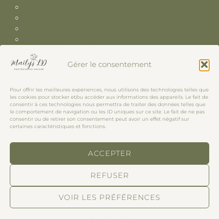
○
Parentalité, maternité et petite enfance
○
Autour du monde
○
En France
○
Photographe famille en Drôme
Gérer le consentement
PHOTOGRAPHE VOYAGE
Pour offrir les meilleures expériences, nous utilisons des technologies telles que
les cookies pour stocker et/ou accéder aux informations des appareils. Le fait de
France, Suisse, Italie, Angleterre, Europe, Canada, Etats-
consentir à ces technologies nous permettra de traiter des données telles que
le comportement de navigation ou les ID uniques sur ce site. Le fait de ne pas
Unis, Asie.
consentir ou de retirer son consentement peut avoir un effet négatif sur
certaines caractéristiques et fonctions.
ACCEPTER
ON PEUT SE RETROUVER :
REFUSER
Sur Instagram
-
Sur mon site photographe famille
- Par
mail : hello@ldmailys.com
VOIR LES PRÉFÉRENCES