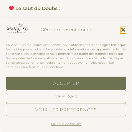
Le saut du Doubs :
A la frontière Suisse, faisant partie du village de
Gérer le consentement
Villers-du-lac, vous pourrez faire une courte
randonnée afin de vous émerveiller devant le
Pour offrir les meilleures expériences, nous utilisons des technologies telles que
saut du Doubs. Lorsque vous entrez
« Saut du
les cookies pour stocker et/ou accéder aux informations des appareils. Le fait de
consentir à ces technologies nous permettra de traiter des données telles que
Doubs
»
sur Maps, il vous emmène au départ
le comportement de navigation ou les ID uniques sur ce site. Le fait de ne pas
consentir ou de retirer son consentement peut avoir un effet négatif sur
des bateaux faisant les croisières. Pour nous
certaines caractéristiques et fonctions.
c’était fermé puisque nous étions hors saison.
ACCEPTER
Nous avons donc cherché le parking le plus
proche du saut. Vous pouvez aussi entrer
«
REFUSER
Belvédère du Saut du Doubs
»
. Nous avons fait
VOIR LES PRÉFÉRENCES
uniquement la randonnée menant au saut mais
il en existe d’autres, notamment pour aller
Politique de cookies
jusqu’aux balcons dont je vous parlerai ensuite. Il