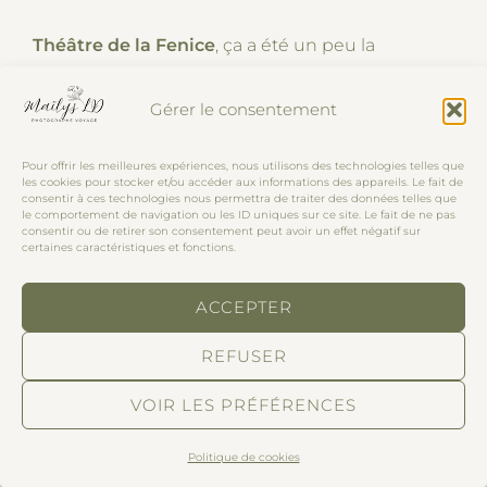
Théâtre de la Fenice
, ça a été un peu la
déception du voyage. Nous n’avons pas pu
Gérer le consentement
entrer plus loin que le hall pour le visiter car il y
avait des répétitions. Une dame pas agréable du
Pour offrir les meilleures expériences, nous utilisons des technologies telles que
tout à l’accueil, nous a dit qu’il fallait revenir le
les cookies pour stocker et/ou accéder aux informations des appareils. Le fait de
consentir à ces technologies nous permettra de traiter des données telles que
lendemain matin mais qu’elle ne pouvait pas
le comportement de navigation ou les ID uniques sur ce site. Le fait de ne pas
consentir ou de retirer son consentement peut avoir un effet négatif sur
nous assurer que nous pourrions entrer. Bref,
certaines caractéristiques et fonctions.
nous n’y sommes pas retourné et c’est un peu
mon seul regret du voyage. Ceci dit, le hall
ACCEPTER
d’entrée m’a déjà mis des étoiles plein les yeux !
REFUSER
VOIR LES PRÉFÉRENCES
Politique de cookies