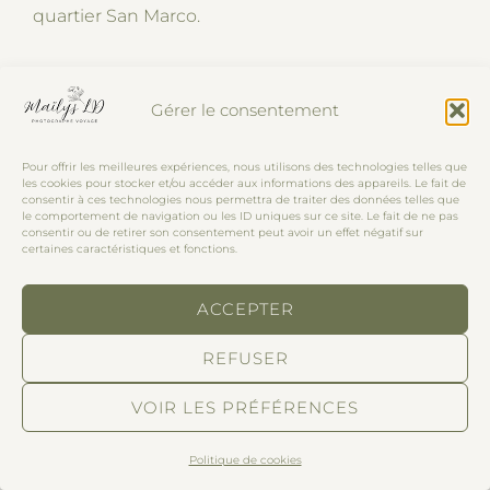
quartier San Marco.
– La vue depuis l
e Campanile de San Giorgio
Gérer le consentement
Maggiore
: la vue sur Venise. L’eau verte
turquoise de la mer, comme si de ce côté-là, tout
Pour offrir les meilleures expériences, nous utilisons des technologies telles que
les cookies pour stocker et/ou accéder aux informations des appareils. Le fait de
était plus pur.
consentir à ces technologies nous permettra de traiter des données telles que
le comportement de navigation ou les ID uniques sur ce site. Le fait de ne pas
consentir ou de retirer son consentement peut avoir un effet négatif sur
certaines caractéristiques et fonctions.
– Le
Teatro de la Fenice
, quartier San Marco.
ACCEPTER
REFUSER
– Le
couché de soleil au bord du Grand Canal
VOIR LES PRÉFÉRENCES
(quartier Castello, après la foule) ou celui du
premier soir depuis le Lido.
Politique de cookies