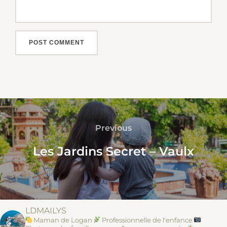
POST
NAVIGATION
Previous
Previous
Les Jardins Secret – Vaulx
LDMAILYS
Maman de Logan
Professionnelle de l'enfance