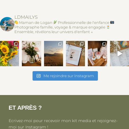
LDMAILYS
Maman de Logan
Professionnelle de l'enfance
Photographe famille, voyage & marque engagée
Ensemble, révélons leur univers d'enfant ↓
Me rejoindre sur Instagram
ET APRÈS ?
Ecrivez-moi pour recevoir mon kit media et rejoignez-
moi sur Instagram !