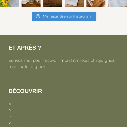
Me rejoindre sur Instagram
ET APRÈS ?
Ecrivez-moi pour recevoir mon kit media et rejoignez-
moi sur Instagram !
DÉCOUVRIR
○
Parentalité, maternité et petite enfance
○
Autour du monde
○
En France
○
Photographe famille en Drôme