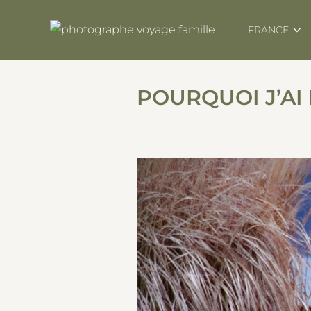
Skip
to
FRANCE
content
POURQUOI J’AI