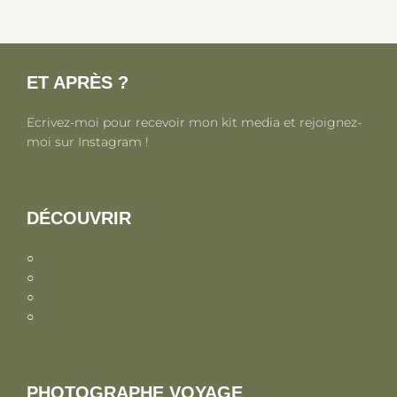
ET APRÈS ?
Ecrivez-moi pour recevoir mon kit media et rejoignez-
moi sur Instagram !
DÉCOUVRIR
○
Parentalité, maternité et petite enfance
○
Autour du monde
○
En France
○
Photographe famille en Drôme
PHOTOGRAPHE VOYAGE