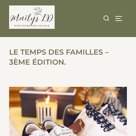
Skip
to
Search
TOGGLE
content
for:
LE TEMPS DES FAMILLES –
3ÈME ÉDITION.