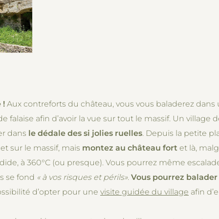
 !
Aux contreforts du château, vous vous baladerez dans 
c de falaise afin d’avoir la vue sur tout le massif. Un vill
ner dans
le dédale des si jolies ruelles
. Depuis la petite pl
et sur le massif, mais
montez au château fort
et là, malg
ndide, à 360°C (ou presque). Vous pourrez même escalade
ès se fond
« à vos risques et périls»
.
Vous pourrez balader à
ossibilité d’opter pour une
visite guidée du village
afin d’e