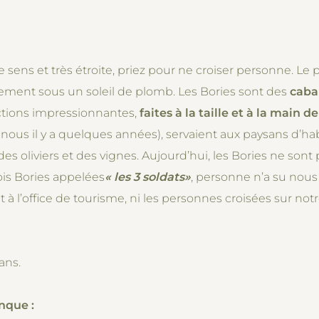
e sens et très étroite, priez pour ne croiser personne. Le 
èrement sous un soleil de plomb. Les Bories sont des
caba
ctions impressionnantes,
faites à la taille et à la main
nous il y a quelques années), servaient aux paysans d’hab
s oliviers et des vignes. Aujourd’hui, les Bories ne sont plu
rois Bories appelées
« les 3 soldats
»
, personne n’a su nou
ant à l’office de tourisme, ni les personnes croisées sur n
ans.
nque :