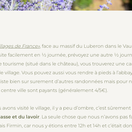
illages de France
»
, face au massif du Luberon dans le Vaucl
visite facilement en ½ journée, prévoyez une autre ½ jour
e de tourisme (situé dans le château), vous trouverez une 
e village. Vous pouvez aussi vous rendre à pieds à l’abbaye
 existe bien sur surement d’autres randonnées mais pour n
u centre ville sont payants (généralement 4/5€).
s avons visité le village, il y a peu d’ombre, c’est sûreme
asse et du lavoir
. La seule chose que nous n’avons pas fait
s Firmin, car nous y étions entre 12h et 14h et c’était do