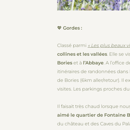
💖
Gordes :
Classé parmi
« Les plus beaux v
collines et les vallées
. Elle se 
Bories
et à
l’Abbaye
. A l’offic
itinéraires de randonnées dans l
de Bories (6km aller/retour). Il
visites. Les parkings proches d
Il faisait très chaud lorsque nou
aimé le quartier de Fontaine B
du château et des Caves du Palai