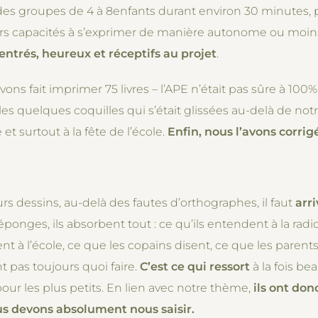
des groupes de 4 à 8enfants durant environ 30 minutes, pa
eurs capacités à s’exprimer de manière autonome ou moin
ntrés, heureux et réceptifs au projet
.
s fait imprimer 75 livres – l’APE n’était pas sûre à 100% q
les quelques coquilles qui s’était glissées au-delà de not
et surtout à la fête de l’école.
Enfin, nous l’avons corrigé
eurs dessins, au-delà des fautes d’orthographes, il faut
arri
onges, ils absorbent tout : ce qu’ils entendent à la radio,
nt à l’école, ce que les copains disent, ce que les parent
t pas toujours quoi faire.
C’est ce qui ressort
à la fois be
ur les plus petits. En lien avec notre thème,
ils ont don
us devons absolument nous saisir.