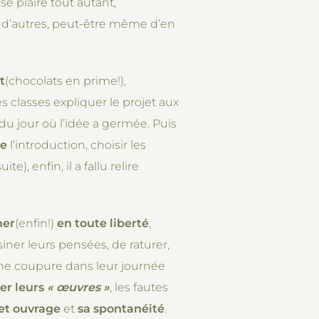
se plaire tout autant,
nt d’autres, peut-être même d’en
t
(chocolats en prime!),
es classes expliquer le projet aux
du jour où l’idée a germée. Puis
re
l’introduction, choisir les
, enfin, il a fallu relire
mer
(enfin!)
en toute liberté
,
iner leurs pensées, de raturer,
ne coupure dans leur journée
er leurs
« œuvres »
, les fautes
cet ouvrage
et
sa spontanéité
.