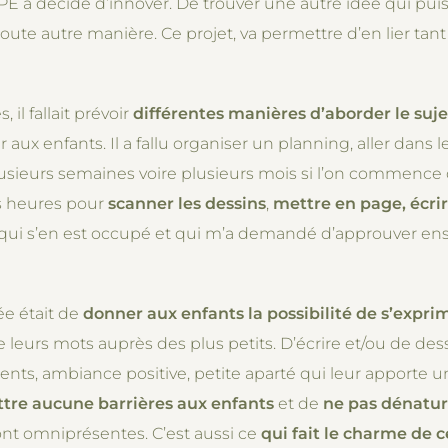
APE a décidé d’innover. De trouver une autre idée qui puis
toute autre manière. Ce projet, va permettre d’en lier ta
 il fallait prévoir
différentes manières d’aborder le suje
aux enfants. Il a fallu organiser un planning, aller dans l
lusieurs semaines voire plusieurs mois si l’on commence 
es heures pour
scanner les dessins
,
mettre en page, écri
 qui s’en est occupé et qui m’a demandé d’approuver ensuite)
ée était de
donner aux enfants la possibilité de s’expri
e leurs mots auprès des plus petits. D’écrire et/ou de dess
s, ambiance positive, petite aparté qui leur apporte u
tre aucune barrières aux enfants
et de
ne pas dénatur
ont omniprésentes. C’est aussi ce
qui fait le charme de 