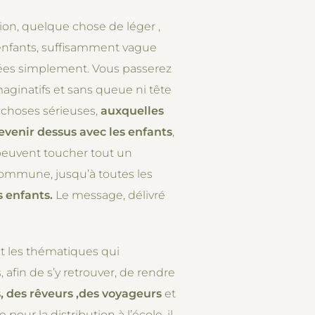
xion, quelque chose de léger ,
 enfants, suffisamment vague
nnées simplement. Vous passerez
imaginatifs et sans queue ni tête
s choses sérieuses,
auxquelles
evenir dessus avec les enfants
,
i peuvent toucher tout un
commune, jusqu’à toutes les
 enfants.
Le message, délivré
nt les thématiques qui
 afin de s’y retrouver, de rendre
 des rêveurs ,des voyageurs
et
our la distribution à l’école, il