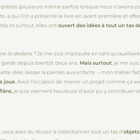
ètes (plusieurs même parfois lorsque nous n’avions pas t
, a qui l’on a présenté le livre en avant-première et offe
tés et surtout, elles ont
ouvert des idées à tout un tas 
aire là-dedans ?
Je me suis impliquée en tant qu’auxiliair
 je garde depuis bientôt deux ans.
Mais surtout
, je me su
cette idée, laisser la paroles aux enfants – mon métier fa
e joue
. Avoir l’occasion de mener un projet comme ça a
fière,
je suis vraiment heureuse d’avoir pu y contribuer e
us avez du réussir à collectionner tout un tas d’
objets