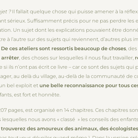
jet ?
Il fallait quelque chose qui puisse amener à la réfle
tant sérieux. Suffisamment précis pour ne pas perdre les
ation. Un sujet dont les explications pouvaient être do
re à l’autre sur des sujets qui reviennent, d’autres plus 
.
De ces ateliers sont ressortis beaucoup de choses
, de
arrêter
, des choses sur lesquelles il nous faut travailler,
r
si ils n’ont pas écrit ce livre – car ce sont des sujets qu
tager, au delà du village, au-delà de la communauté de 
un bel exploit et
une belle reconnaissance pour tous ces
nts, est fort et honnête.
207 pages, est organisé en 14 chapitres. Ces chapitres so
lesquelles nous avons « classé » les conseils des enfants,
 trouverez des amoureux des animaux, des écologistes,
pas tout vous dévoiler quand même ). Dans la version crée p