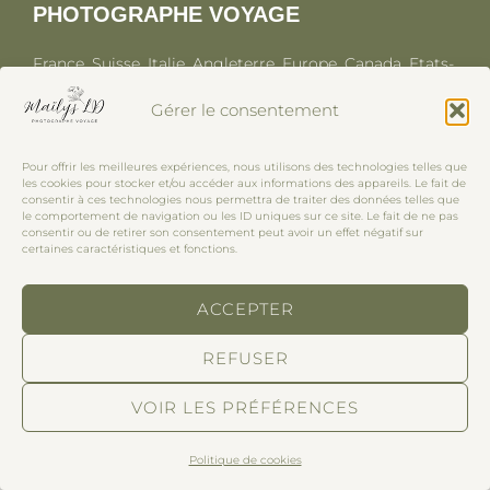
PHOTOGRAPHE VOYAGE
France, Suisse, Italie, Angleterre, Europe, Canada, Etats-
Unis, Asie.
Gérer le consentement
Pour offrir les meilleures expériences, nous utilisons des technologies telles que
ON PEUT SE RETROUVER :
les cookies pour stocker et/ou accéder aux informations des appareils. Le fait de
consentir à ces technologies nous permettra de traiter des données telles que
le comportement de navigation ou les ID uniques sur ce site. Le fait de ne pas
Sur Instagram
-
Sur mon site photographe famille
- Par
consentir ou de retirer son consentement peut avoir un effet négatif sur
certaines caractéristiques et fonctions.
mail : hello@ldmailys.com
ACCEPTER
REFUSER
Copyright © 2026 Maïlys LD, photographe voyage
famille
VOIR LES PRÉFÉRENCES
Inspiro Theme
by
WPZOOM
Politique de cookies