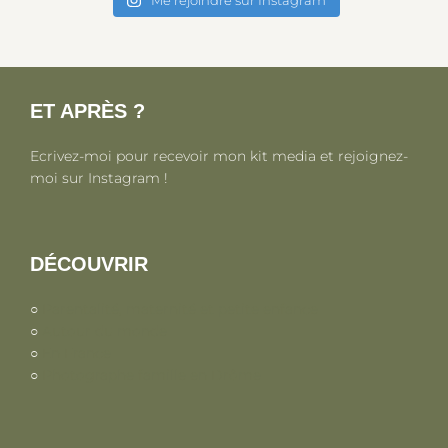
Me rejoindre sur Instagram
ET APRÈS ?
Ecrivez-moi pour recevoir mon kit media et rejoignez-
moi sur Instagram !
DÉCOUVRIR
○
Parentalité, maternité et petite enfance
○
Autour du monde
○
En France
○
Photographe famille en Drôme