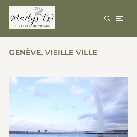
Skip
to
Search
TOGGLE
content
for:
GENÈVE, VIEILLE VILLE