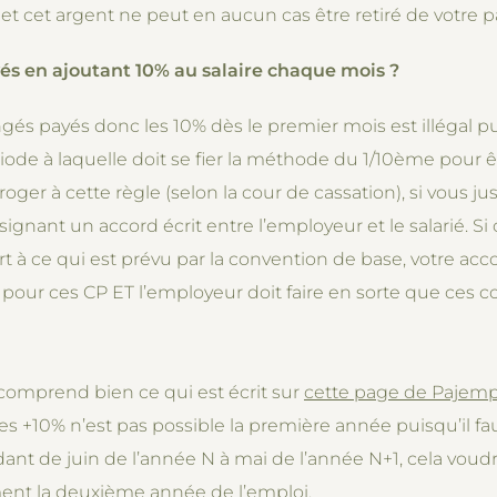
t cet argent ne peut en aucun cas être retiré de votre p
s en ajoutant 10% au salaire chaque mois ?
s payés donc les 10% dès le premier mois est illégal pui
ode à laquelle doit se fier la méthode du 1/10ème pour êt
oger à cette règle (selon la cour de cassation), si vous ju
n signant un accord écrit entre l’employeur et le salarié. Si
rt à ce qui est prévu par la convention de base, votre acc
ur ces CP ET l’employeur doit faire en sorte que ces co
 comprend bien ce qui est écrit sur
cette page de Pajemp
s +10% n’est pas possible la première année puisqu’il faut
dant de juin de l’année N à mai de l’année N+1, cela voud
ent la deuxième année de l’emploi.