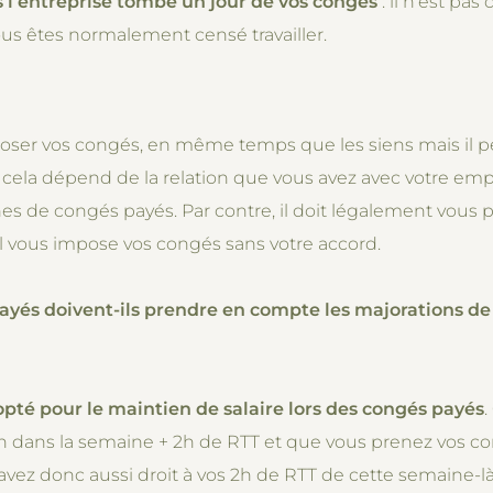
ns l’entreprise tombe un jour de vos congés
: il n’est p
ous êtes normalement censé travailler.
oser vos congés, en même temps que les siens mais il pe
e cela dépend de la relation que vous avez avec votre emplo
s de congés payés. Par contre, il doit légalement vous pr
il vous impose vos congés sans votre accord.
yés doivent-ils prendre en compte les majorations de 
opté pour le maintien de salaire lors des congés payés
.
h dans la semaine + 2h de RTT et que vous prenez vos 
et avez donc aussi droit à vos 2h de RTT de cette semaine