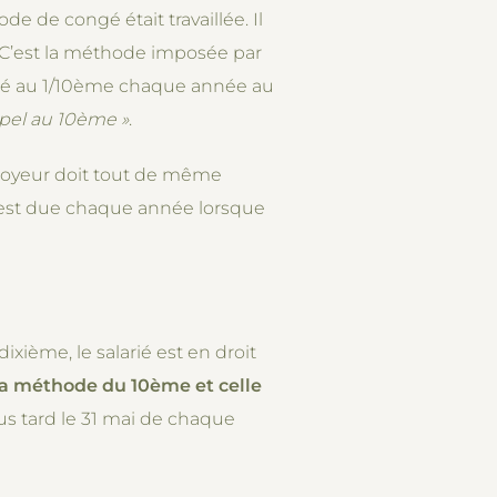
de de congé était travaillée. Il
e. C’est la méthode imposée par
aré au 1/10ème chaque année au
ppel au 10ème
»
.
mployeur doit tout de même
s est due chaque année lorsque
xième, le salarié est en droit
e la méthode du 10ème et celle
lus tard le 31 mai de chaque