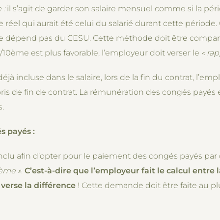
 :
il s’agit de garder son salaire mensuel comme si la pério
 réel qui aurait été celui du salarié durant cette périod
on ne dépend pas du CESU. Cette méthode doit être comp
/10ème est plus favorable, l’employeur doit verser le
« ra
jà incluse dans le salaire, lors de la fin du contrat, l’e
pris de fin de contrat. La rémunération des congés payé
s.
s payés :
nclu afin d’opter pour le paiement des congés payés par di
0ème
»
.
C’est-à-dire que l’employeur fait le calcul entr
 verse la différence
! Cette demande doit être faite au p