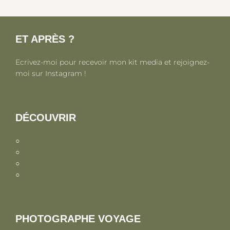
ET APRÈS ?
Ecrivez-moi pour recevoir mon kit media et rejoignez-
moi sur Instagram !
DÉCOUVRIR
○
Parentalité, maternité et petite enfance
○
Autour du monde
○
En France
○
Photographe famille en Drôme
PHOTOGRAPHE VOYAGE