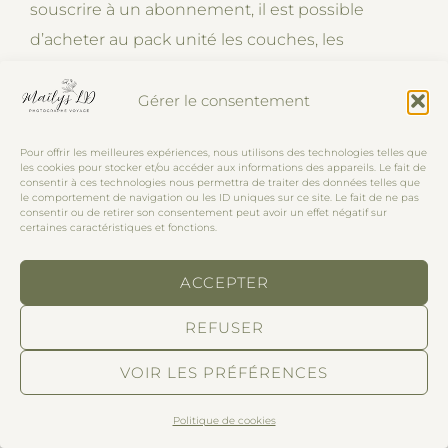
souscrire à un abonnement, il est possible
d’acheter au pack unité les couches, les
couches-culottes et les couches de bain. Il existe
aussi des coffrets avec les essentiels maternité,
Gérer le consentement
table de change ou inconditionnels. A vous de
Pour offrir les meilleures expériences, nous utilisons des technologies telles que
choisir la formule qui vous convient le mieux. Les
les cookies pour stocker et/ou accéder aux informations des appareils. Le fait de
consentir à ces technologies nous permettra de traiter des données telles que
couches sont
fabriquées en Espagne et en
le comportement de navigation ou les ID uniques sur ce site. Le fait de ne pas
consentir ou de retirer son consentement peut avoir un effet négatif sur
République Tchèque
– vous pouvez retrouver
certaines caractéristiques et fonctions.
les détails en fonction des produits sur la
carte
interactive
. Grâce au club Lillydoo, vous pouvez
ACCEPTER
obtenir dans certaines de vos box d’autres de
REFUSER
leurs produits, il y a aussi un système de
parrainage. Les couches de notre bébé pour les
VOIR LES PRÉFÉRENCES
premiers mois sont des Lillydoo
(dénichées neuves sur
Politique de cookies
.
Vinted pour être totalement transparente avec vous)