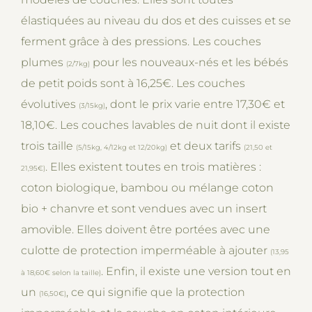
élastiquées au niveau du dos et des cuisses et se
ferment grâce à des pressions. Les couches
plumes
pour les nouveaux-nés et les bébés
(2/7kg)
de petit poids sont à 16,25€. Les couches
évolutives
, dont le prix varie entre 17,30€ et
(3/15kg)
18,10€. Les couches lavables de nuit dont il existe
trois taille
et deux tarifs
(5/15kg, 4/12kg et 12/20kg)
(21,50 et
. Elles existent toutes en trois matières :
21,95€)
coton biologique, bambou ou mélange coton
bio + chanvre et sont vendues avec un insert
amovible. Elles doivent être portées avec une
culotte de protection imperméable à ajouter
(13,95
. Enfin, il existe une version tout en
à 18,60€ selon la taille)
un
, ce qui signifie que la protection
(16,50€)