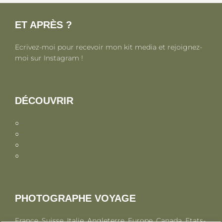
ET APRÈS ?
Ecrivez-moi pour recevoir mon kit media et rejoignez-
moi sur Instagram !
DÉCOUVRIR
○
Parentalité, maternité et petite enfance
○
Autour du monde
○
En France
○
Photographe famille en Drôme
PHOTOGRAPHE VOYAGE
France, Suisse, Italie, Angleterre, Europe, Canada, Etats-