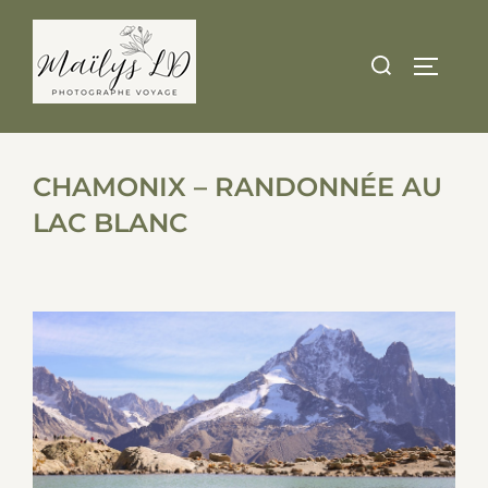
Skip
to
Search
TOGGLE
content
for:
CHAMONIX – RANDONNÉE AU
LAC BLANC