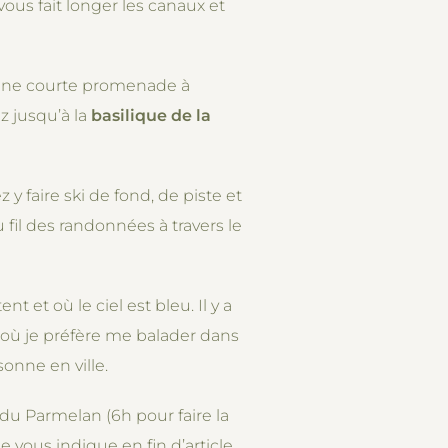
e vous fait longer les canaux et
e une courte promenade à
z jusqu’à la
basilique de la
 y faire ski de fond, de piste et
fil des randonnées à travers le
et où le ciel est bleu. Il y a
t où je préfère me balader dans
sonne en ville.
u Parmelan (6h pour faire la
 vous indique en fin d’article