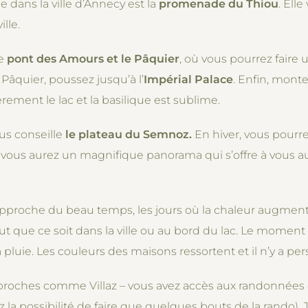
e dans la ville d’Annecy est la
promenade du Thiou
. Ell
ille.
le
pont des Amours et le Pâquier
, où vous pourrez fair
 Pâquier, poussez jusqu’à l’
Impérial Palace
. Enfin, monte
rement le lac et la basilique est sublime.
us conseille
le plateau du Semnoz.
En hiver, vous pourrez
 vous aurez un magnifique panorama qui s’offre à vous au 
pproche du beau temps, les jours où la chaleur augmentent 
out que ce soit dans la ville ou au bord du lac. Le momen
la pluie. Les couleurs des maisons ressortent et il n’y a per
proches comme Villaz – vous avez accès aux randonnées d
a possibilité de faire que quelques bouts de la rando). Je