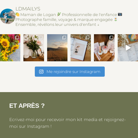
LDMAILYS
Maman de Logan
Professionnelle de l'enfance
Photographe famille, voyage & marque engagée
Ensemble, révélons leur univers d'enfant ↓
Me rejoindre sur Instagram
ET APRÈS ?
Ecrivez-moi pour recevoir mon kit media et rejoignez-
moi sur Instagram !