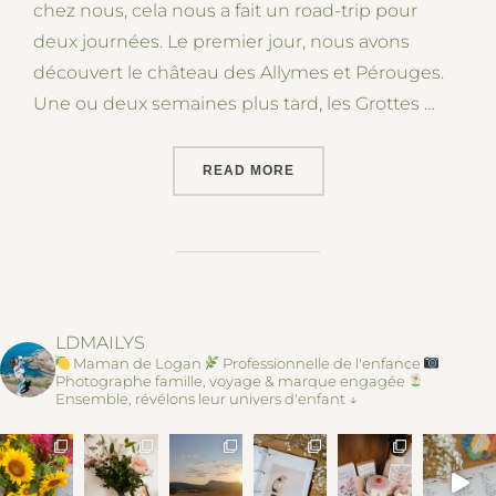
chez nous, cela nous a fait un road-trip pour
deux journées. Le premier jour, nous avons
découvert le château des Allymes et Pérouges.
Une ou deux semaines plus tard, les Grottes …
“QUELQUES VISITES, DU CÔ
READ MORE
LDMAILYS
Maman de Logan
Professionnelle de l'enfance
Photographe famille, voyage & marque engagée
Ensemble, révélons leur univers d'enfant ↓