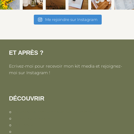
Me rejoindre sur Instagram
ET APRÈS ?
Ecrivez-moi pour recevoir mon kit media et rejoignez-
moi sur Instagram !
DÉCOUVRIR
○
Parentalité, maternité et petite enfance
○
Autour du monde
○
En France
○
Photographe famille en Drôme